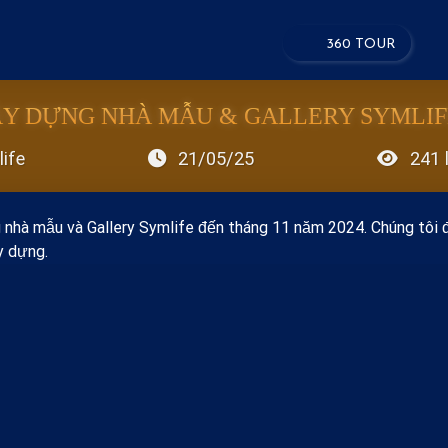
360 TOUR
ÂY DỰNG NHÀ MẪU & GALLERY SYMLIF
ife
21/05/25
241 
 nhà mẫu và Gallery Symlife đến tháng 11 năm 2024. Chúng tôi đ
y dựng.