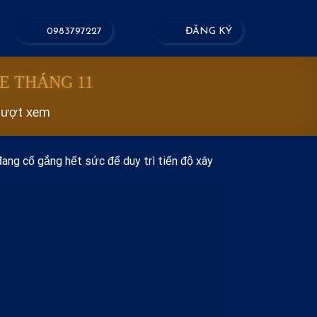
0983797227
ĐĂNG KÝ
E THÁNG 11
lượt xem
ang cố gắng hết sức để duy trì tiến độ xây