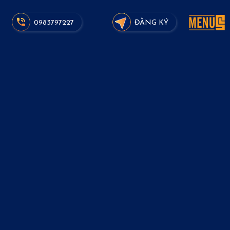
0983797227
ĐĂNG KÝ