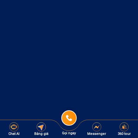
Gọi ngay
Chat AI
Bảng giá
Messenger
360 tour