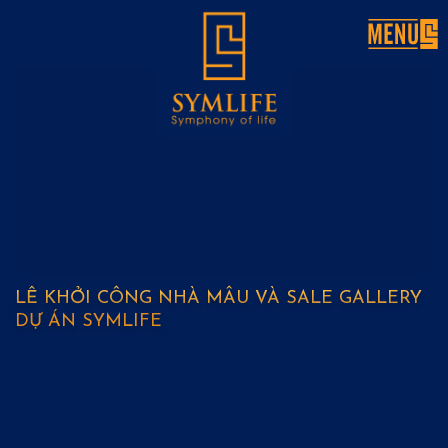
Skip
to
content
LỄ KHỞI CÔNG NHÀ MẪU VÀ SALE GALLERY
DỰ ÁN SYMLIFE