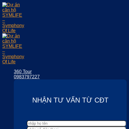
Skip
to
content
360 Tour
0983797227
NHẬN TƯ VẤN TỪ CĐT