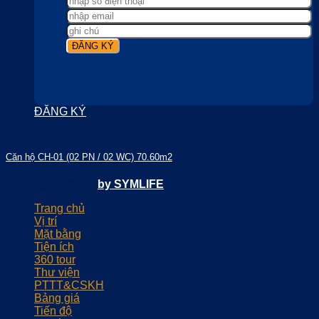
ĐĂNG KÝ
Căn hộ CH-01 (02 PN / 02 WC) 70.60m2
Copyright 2026 ©
by SYMLIFE
Trang chủ
Vị trí
Mặt bằng
Tiện ích
360 tour
Thư viện
PTTT&CSKH
Bảng giá
Tiến độ