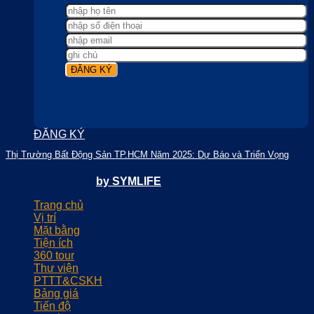
ĐĂNG KÝ
Thị Trường Bất Động Sản TP.HCM Năm 2025: Dự Báo và Triển Vọng
Copyright 2026 ©
by SYMLIFE
Trang chủ
Vị trí
Mặt bằng
Tiện ích
360 tour
Thư viện
PTTT&CSKH
Bảng giá
Tiến độ