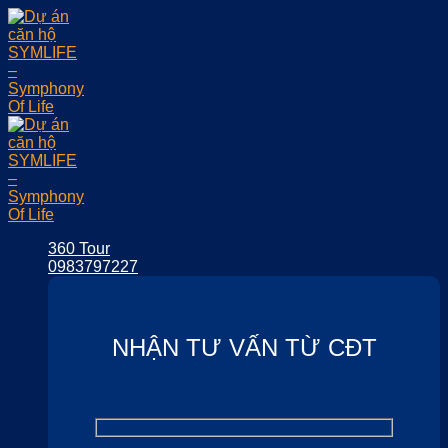
Skip
to
content
360 Tour
0983797227
NHẬN TƯ VẤN TỪ CĐT